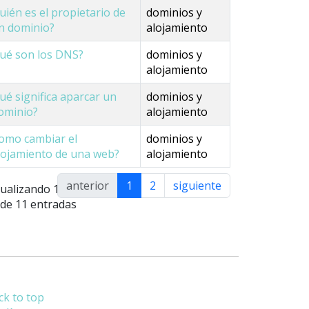
uién es el propietario de
dominios y
n dominio?
alojamiento
ué son los DNS?
dominios y
alojamiento
ué significa aparcar un
dominios y
ominio?
alojamiento
omo cambiar el
dominios y
lojamiento de una web?
alojamiento
anterior
1
2
siguiente
sualizando 1 a
 de 11 entradas
ck to top