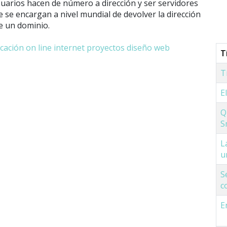
usuarios hacen de número a dirección y ser servidores
e se encargan a nivel mundial de devolver la dirección
e un dominio.
ación on line
internet
proyectos
diseño web
T
T
E
Q
S
L
u
S
c
E