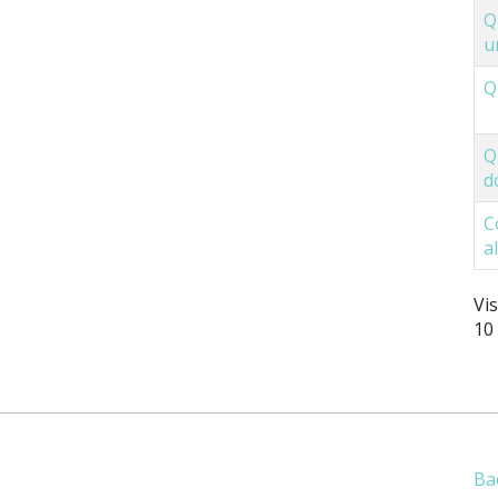
Q
u
Q
Q
d
C
a
Vi
10
Ba