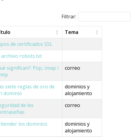
Filtrar:
ítulo
Tema
ipos de certificados SSL
l archivo robots.txt
ué significan?: Pop, Imap i
correo
mtp
as siete reglas de oro de
dominios y
n dominio
alojamiento
eguridad de les
correo
ontraseñas
ntender los dominios
dominios y
alojamiento