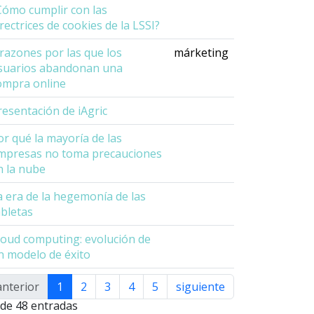
Cómo cumplir con las
irectrices de cookies de la LSSI?
 razones por las que los
márketing
suarios abandonan una
ompra online
resentación de iAgric
or qué la mayoría de las
mpresas no toma precauciones
n la nube
a era de la hegemonía de las
abletas
loud computing: evolución de
n modelo de éxito
anterior
1
2
3
4
5
siguiente
sualizando 1 a
 de 48 entradas