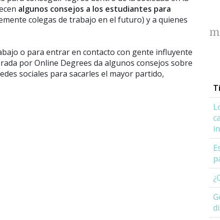
recen
algunos consejos a los estudiantes para
emente colegas de trabajo en el futuro) y a quienes
m
abajo o para entrar en contacto con gente influyente
borada por Online Degrees da algunos consejos sobre
des sociales para sacarles el mayor partido,
T
L
c
i
E
p
¿
G
d