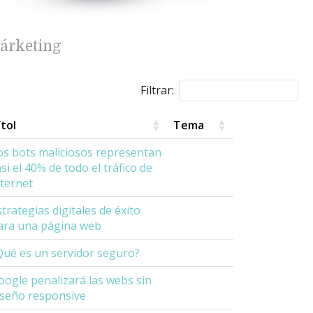
árketing
Filtrar:
ítol
Tema
os bots maliciosos representan
asi el 40% de todo el tráfico de
nternet
strategias digitales de éxito
ara una página web
Qué es un servidor seguro?
oogle penalizará las webs sin
iseño responsive