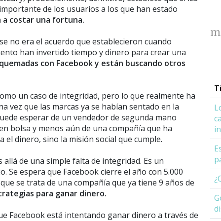
 importante de los usuarios a los que han estado
a a costar una fortuna.
m
se no era el acuerdo que establecieron cuando
nto han invertido tiempo y dinero para crear una
 quemadas con Facebook y están buscando otros
T
omo un caso de integridad, pero lo que realmente ha
na vez que las marcas ya se habían sentado en la
L
 puede esperar de un vendedor de segunda mano
c
 en bolsa y menos aún de una compañía que ha
i
a el dinero, sino la misión social que cumple.
E
p
llá de una simple falta de integridad. Es un
. Se espera que Facebook cierre el año con 5.000
¿
 que se trata de una compañía que ya tiene 9 años de
rategias para ganar dinero.
G
d
ue Facebook está intentando ganar dinero a través de