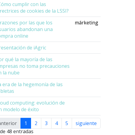
Cómo cumplir con las
irectrices de cookies de la LSSI?
 razones por las que los
márketing
suarios abandonan una
ompra online
resentación de iAgric
or qué la mayoría de las
mpresas no toma precauciones
n la nube
a era de la hegemonía de las
abletas
loud computing: evolución de
n modelo de éxito
anterior
1
2
3
4
5
siguiente
sualizando 1 a
 de 48 entradas