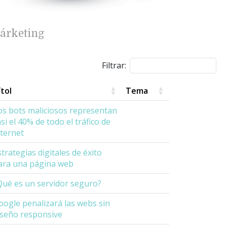
árketing
Filtrar:
ítol
Tema
os bots maliciosos representan
asi el 40% de todo el tráfico de
nternet
strategias digitales de éxito
ara una página web
Qué es un servidor seguro?
oogle penalizará las webs sin
iseño responsive