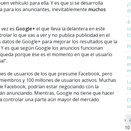
en vehículo para ella. Y es que si se desarrolla
¿
 para los anunciantes, inevitablemente
muchos
d
4
u
 vez es
Google+
el que lleva la delantera en este
c
rolar lo que vas a ver y no publica publicidad en el
os datos de Google+ para mejorar los resultados que la
P
 Y es que según Google los anuncios funcionan
queda porque ése es el momento en que el usuario
P
al”.
e
e
nes de usuarios de los que presume Facebook, pero
 miembros y 100 millones de usuarios activos. Muchas
L
 de Facebook, podrían estar negociando con la
t
tán anunciando. Mientras, Google no tiene que hacer
a controlar una parte aún mayor del mercado
C
u
Vi
10